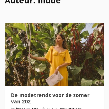
Auteur:
hidde
De modetrends voor de zomer
van 202
by
hidde
on
11th juli 2021
in
Hoe werkt dat?