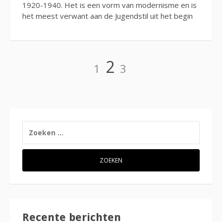
1920-1940. Het is een vorm van modernisme en is
het meest verwant aan de Jugendstil uit het begin
Berichten
Page
Page
Page
2
1
3
paginering
ZOEKEN
NAAR:
Recente berichten