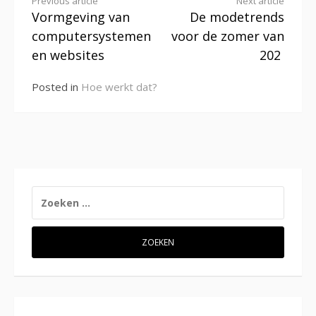
Continue
Previous article
Next article
Vormgeving van
De modetrends
Reading
computersystemen
voor de zomer van
en websites
202
Posted in
Hoe werkt dat?
ZOEKEN
NAAR: