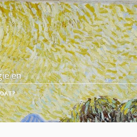
ie en
 DAT?