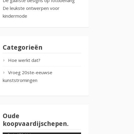
De gaafste designs op fotobehang
De leukste ontwerpen voor
kindermode
Categorieën
Hoe werkt dat?
Vroeg 20ste-eeuwse
kunststromingen
Oude
koopvaardijschepen.