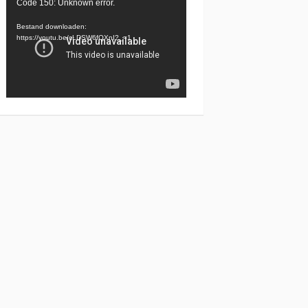
Videospeler
Code 150: Unknown error.
Bestand downloaden:
https://youtu.be/cLDSW6fQXnI?_=1