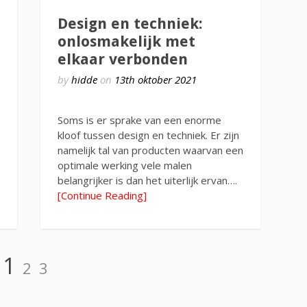
Design en techniek:
onlosmakelijk met
elkaar verbonden
by
hidde
on
13th oktober 2021
Soms is er sprake van een enorme
kloof tussen design en techniek. Er zijn
namelijk tal van producten waarvan een
optimale werking vele malen
belangrijker is dan het uiterlijk ervan….
[Continue Reading]
Page
Page
Page
1
2
3