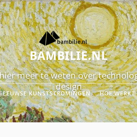
BAMBILIE.NL
ier meer te weten over technolog
design
E-EEUWSE KUNSTSTROMINGEN
HOE WERKT