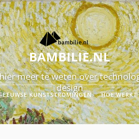
BAMBILIE.NL
ier meer te weten over technolog
design
E-EEUWSE KUNSTSTROMINGEN
HOE WERKT