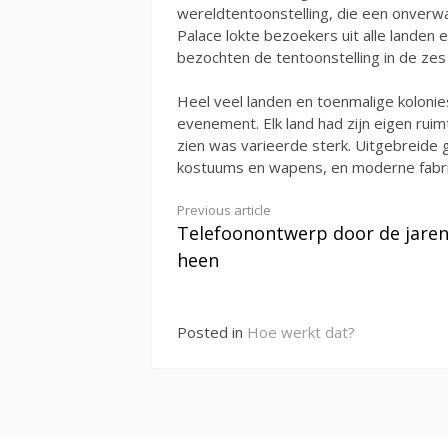
wereldtentoonstelling, die een onverw
Palace lokte bezoekers uit alle landen 
bezochten de tentoonstelling in de zes
Heel veel landen en toenmalige koloni
evenement. Elk land had zijn eigen ruim
zien was varieerde sterk. Uitgebreide
kostuums en wapens, en moderne fabri
Continue
Previous article
Telefoonontwerp door de jare
Reading
heen
Posted in
Hoe werkt dat?