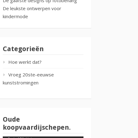
De gaafste designs op fotobehang
De leukste ontwerpen voor
kindermode
Categorieën
Hoe werkt dat?
Vroeg 20ste-eeuwse
kunststromingen
Oude
koopvaardijschepen.