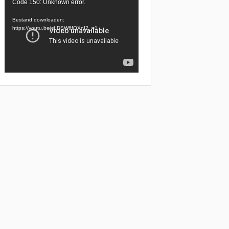
Videospeler
Code 150: Unknown error.
Bestand downloaden:
https://youtu.be/cLDSW6fQXnI?_=1