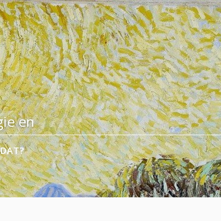
ie en
 DAT?