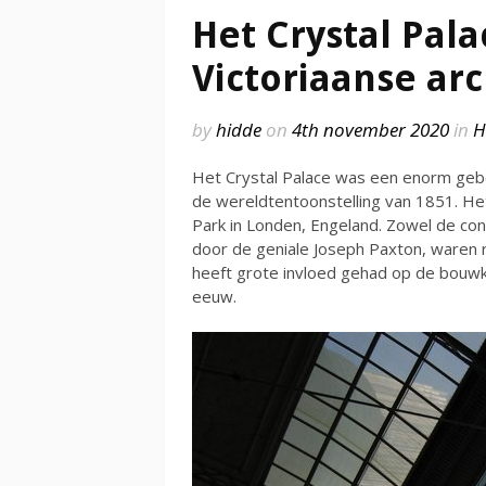
Het Crystal Pal
Victoriaanse ar
by
hidde
on
4th november 2020
in
H
Het Crystal Palace was een enorm ge
de wereldtentoonstelling van 1851. He
Park in Londen, Engeland. Zowel de co
door de geniale Joseph Paxton, waren r
heeft grote invloed gehad op de bouw
eeuw.