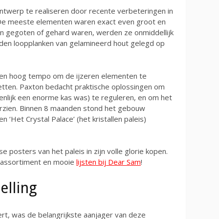
ntwerp te realiseren door recente verbeteringen in
 De meeste elementen waren exact even groot en
n gegoten of gehard waren, werden ze onmiddellijk
rden loopplanken van gelamineerd hout gelegd op
een hoog tempo om de ijzeren elementen te
zetten. Paxton bedacht praktische oplossingen om
enlijk een enorme kas was) te reguleren, en om het
orzien. Binnen 8 maanden stond het gebouw
 ‘Het Crystal Palace’ (het kristallen paleis)
e posters van het paleis in zijn volle glorie kopen.
rassortiment en mooie
lijsten bij Dear Sam
!
elling
ert, was de belangrijkste aanjager van deze